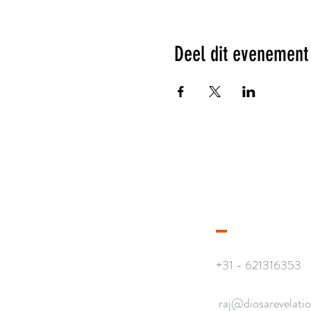
Deel dit evenement
CONTACT
+31 - 621316353
raj@diosarevelati