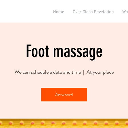
Home
Over Diosa Revelation
Wa
Foot massage
We can schedule a date and time
  |  
At your place
Antwoord